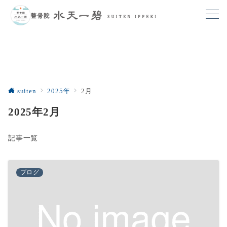
suiten
2025年
2月
2025年2月
記事一覧
ブログ