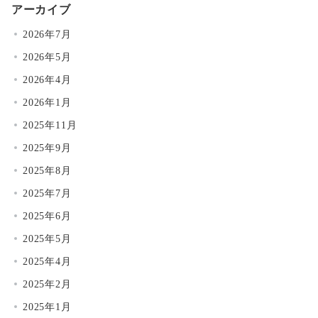
アーカイブ
2026年7月
2026年5月
2026年4月
2026年1月
2025年11月
2025年9月
2025年8月
2025年7月
2025年6月
2025年5月
2025年4月
2025年2月
2025年1月