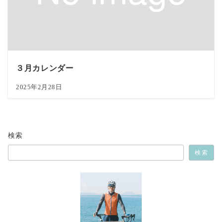
３月カレンダー
2025年2月28日
検索
検索