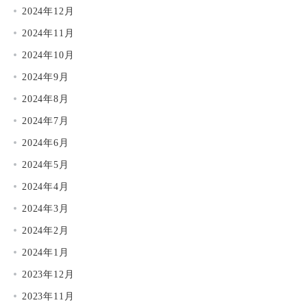
2024年12月
2024年11月
2024年10月
2024年9月
2024年8月
2024年7月
2024年6月
2024年5月
2024年4月
2024年3月
2024年2月
2024年1月
2023年12月
2023年11月